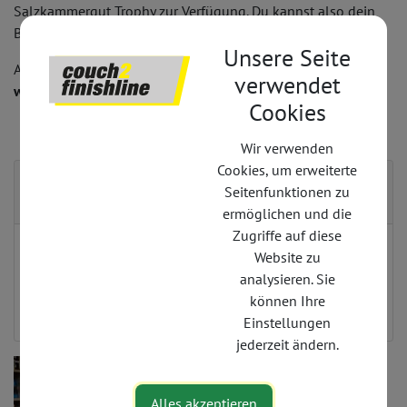
Salzkammergut Trophy zur Verfügung. Du kannst also dein
Bike vorm Start bei mir kostenlos überprüfen lassen.
Unsere Seite
Angebote und Infos auf
www.tomotion-gmbh.de
und auf
verwendet
www.der-bikedoc.de
.
Cookies
Wir verwenden
Cookies, um erweiterte
Kontakt
Seitenfunktionen zu
ermöglichen und die
Zugriffe auf diese
0049 160 94846129
Website zu
a.potratz@tomotion-gmbh.de
analysieren. Sie
http://www.tomotion-gmbh.de/
können Ihre
Einstellungen
jederzeit ändern.
Alles akzeptieren