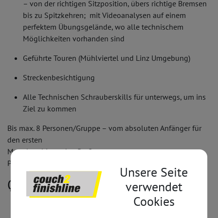
– von der richtigen Sitzposition, übers richtige Bremsen
bis zu Spitzkehren; mit Videoanalysen auf einem
perfektem Übungsgelände, wo alle technischem
Möglichkeiten vorhanden sind
Geführte Touren (Mühlviertel und Linz Umgebung)
Streckenbesichtigung
Alle Technischen Schrauberskills für unterwegs, um ins
Ziel zu kommen
Bis max. 8 Personen/Gruppe – vom absoluten Anfänger für
den ersten
Marathon bis zu den Profis
Preis: auf Anfrage
Unsere Seite
Qualifikation:
verwendet
Cookies
Staatl. geprüfter MTB Lehrwart
10 Jahre Int. Rennerfahrung auf dem Bike