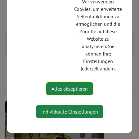
Wir verwenden
Cookies, um erweiterte
Seitenfunktionen zu
ermöglichen und die
Zugriffe auf diese
Website zu
Kontakt
analysieren. Sie
können Ihre
Einstellungen
0664 916 7233
jederzeit ändern.
info@radl-schui.at
https://www.radl-schui.at/
Alles akzeptieren
Individuelle Einstellungen