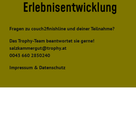
Fragen zu couch2finishline und deiner Teilnahme?
Das Trophy-Team beantwortet sie gerne!
salzkammergut@trophy.at
0043 660 2850240
Impressum & Datenschutz