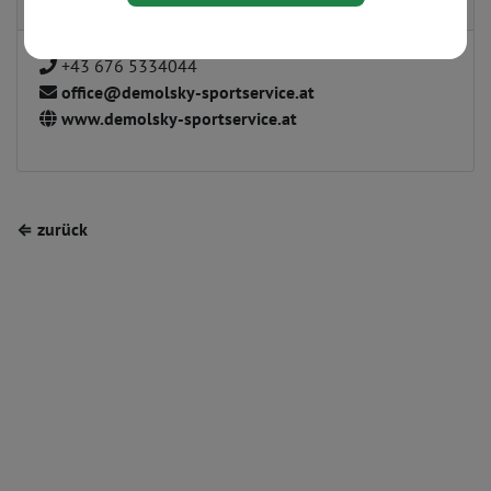
+43 676 5334044
office@demolsky-sportservice.at
www.demolsky-sportservice.at
⇐ zurück