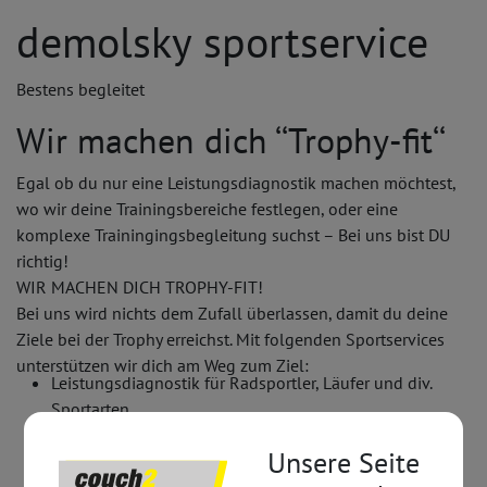
demolsky sportservice
Bestens begleitet
Wir machen dich ‘‘Trophy-fit‘‘
Egal ob du nur eine Leistungsdiagnostik machen möchtest,
wo wir deine Trainingsbereiche festlegen, oder eine
komplexe Trainingingsbegleitung suchst – Bei uns bist DU
richtig!
WIR MACHEN DICH TROPHY-FIT!
Bei uns wird nichts dem Zufall überlassen, damit du deine
Ziele bei der Trophy erreichst. Mit folgenden Sportservices
unterstützen wir dich am Weg zum Ziel:
Leistungsdiagnostik für Radsportler, Läufer und div.
Sportarten
Trainingsberatung und Trainingsplan-Erstellung
Unsere Seite
Konditionstraining
und viele andere, personalisierte Services