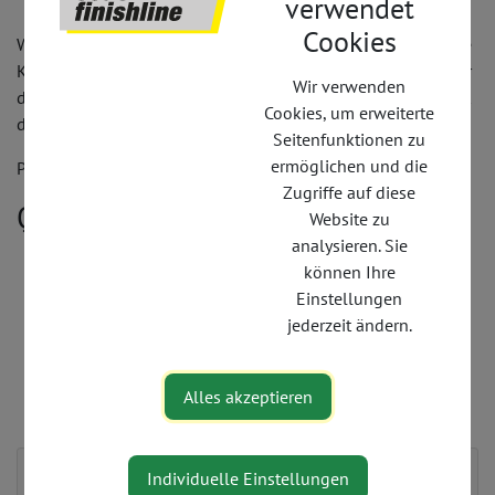
verwendet
Cookies
Wir bieten dir hier bewusst kein fixes Paket an, da wir unsere
Kunden immer maßgeschneidert betreuen. Eines können wir
Wir verwenden
dir aber zusagen, als couch2cinishline-TeilnehmerIn sicherst
Cookies, um erweiterte
du dir 15 % auf alle unsere Dienstleistungen!
Seitenfunktionen zu
ermöglichen und die
Preis: auf Anfrage
Zugriffe auf diese
Qualifikation:
Website zu
analysieren. Sie
Sportakademie
können Ihre
Allgemeine Massage
Einstellungen
Sportmassage, Sporttherapie
jederzeit ändern.
zahlreiche Fortbildungen
Alles akzeptieren
Kontakt
Individuelle Einstellungen