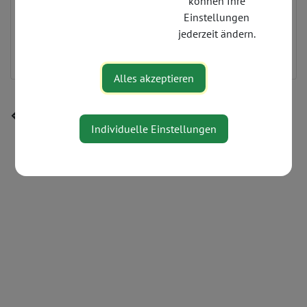
können Ihre
0664 5432117
Einstellungen
miha.falkinger@gmail.at
jederzeit ändern.
http://www.granitbiker.at/
Alles akzeptieren
⇐ zurück
Individuelle Einstellungen