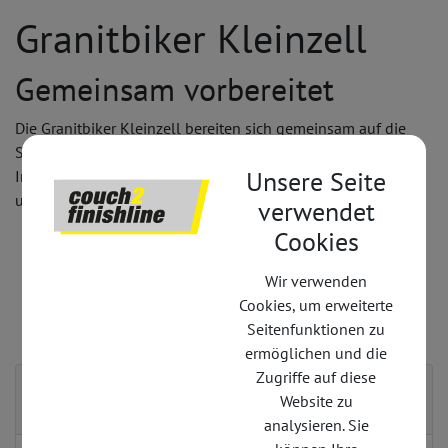
Granitbiker Kleinzell
Gemeinsam vorbereitet
Die Granitbiker Kleinzell bereiten sich gemeinsam auf die
Saison vor.
Unsere Seite
In zwei Leistungsgruppen geht‘s auf Tour, wo das Granitland
unter die Stollen genommen wird.
verwendet
Modalität: 2 Gruppen
Cookies
ab April
Start: Ortsplatz Kleinzell
Wir verwenden
Kostenlos
Cookies, um erweiterte
Seitenfunktionen zu
ermöglichen und die
Zugriffe auf diese
Kontakt
Website zu
analysieren. Sie