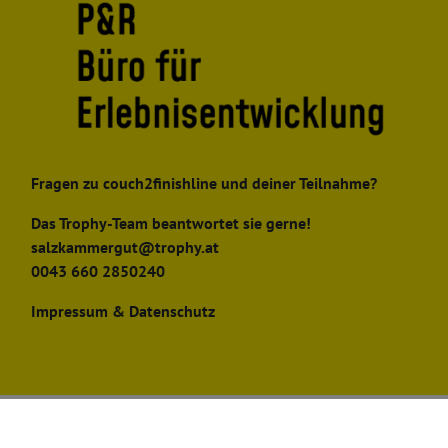
Fragen zu couch2finishline und deiner Teilnahme?
Das Trophy-Team beantwortet sie gerne!
salzkammergut@trophy.at
0043 660 2850240
Impressum & Datenschutz