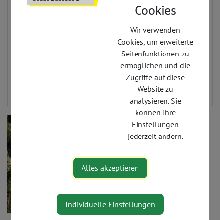
Cookies
+43 664 252 28 78
info@pyhrnpriel-mountainbike.at
Wir verwenden
https://www.pyhrnpriel-
Cookies, um erweiterte
mountainbike.at/mountainbike-
Seitenfunktionen zu
fahrtechnik/oesterreich-
ermöglichen und die
angebot/detail/4351/mountainbike-fahrtechnik-
Zugriffe auf diese
training.html
Website zu
analysieren. Sie
können Ihre
Einstellungen
jederzeit ändern.
Alles akzeptieren
Individuelle Einstellungen