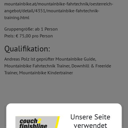
mountainbike.at/mountainbike-fahrtechnik/oesterreich-
angebot/detail/4351/mountainbike-fahrtechnik-
training.html
Gruppengröße: ab 1 Person
Preis: € 75,00 pro Person
Qualifikation:
Andreas Polz ist geprüfter Mountainbike Guide,
Mountainbike Fahrtechnik Trainer, Downhill & Freeride
Trainer, Mountainbike Kindertrainer
Kontakt
Unsere Seite
verwendet